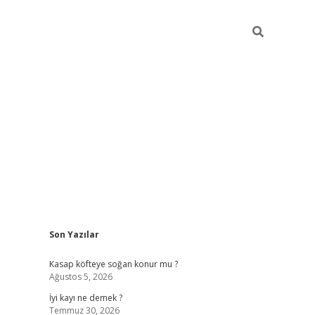
Sidebar
Son Yazılar
elexbet güncel
Kasap köfteye soğan konur mu ?
Ağustos 5, 2026
İyi kayı ne demek ?
Temmuz 30, 2026