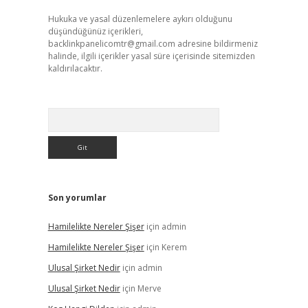
Hukuka ve yasal düzenlemelere aykırı olduğunu
düşündüğünüz içerikleri,
backlinkpanelicomtr@gmail.com
adresine bildirmeniz
halinde, ilgili içerikler yasal süre içerisinde sitemizden
kaldırılacaktır.
Arama
Son yorumlar
Hamilelikte Nereler Şişer
için
admin
Hamilelikte Nereler Şişer
için
Kerem
Ulusal Şirket Nedir
için
admin
Ulusal Şirket Nedir
için
Merve