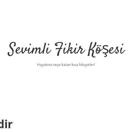
Sevimli Fikir Köşesi
Hayatına neşe katan kısa hikayeler!
dir