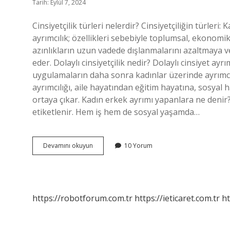
Tarih: Eylül 7, 2024
Cinsiyetçilik türleri nelerdir? Cinsiyetçiliğin türleri: K
ayrımcılık; özellikleri sebebiyle toplumsal, ekonomi
azınlıkların uzun vadede dışlanmalarını azaltmaya v
eder. Dolaylı cinsiyetçilik nedir? Dolaylı cinsiyet ayr
uygulamaların daha sonra kadınlar üzerinde ayrımcı
ayrımcılığı, aile hayatından eğitim hayatına, sosyal
ortaya çıkar. Kadın erkek ayrımı yapanlara ne denir? 
etiketlenir. Hem iş hem de sosyal yaşamda…
Açık
Devamını okuyun
10 Yorum
Cinsiyetçilik
Nedir
https://robotforum.com.tr
https://ieticaret.com.tr
ht