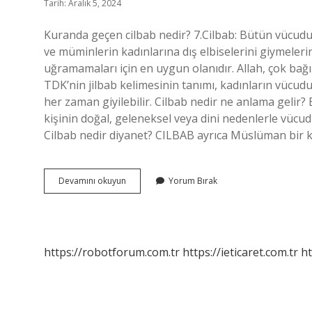
Tarih: Aralık 5, 2024
Kuranda geçen cilbab nedir? 7.Cilbab: Bütün vücudu ö
ve müminlerin kadınlarına dış elbiselerini giymelerin
uğramamaları için en uygun olanıdır. Allah, çok ba
TDK’nin jilbab kelimesinin tanımı, kadınların vücud
her zaman giyilebilir. Cilbab nedir ne anlama gelir? 
kişinin doğal, geleneksel veya dini nedenlerle vücud
Cilbab nedir diyanet? CILBAB ayrıca Müslüman bir k
Kuranda
Devamını okuyun
Yorum Bırak
Geçen
Cilbab
Ne
Demek
https://robotforum.com.tr
https://ieticaret.com.tr
ht