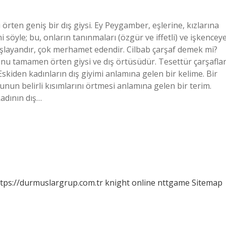
rten geniş bir dış giysi. Ey Peygamber, eşlerine, kızlarına
i söyle; bu, onların tanınmaları (özgür ve iffetli) ve işkencey
ğışlayandır, çok merhamet edendir. Cilbab çarşaf demek mi?
unu tamamen örten giysi ve dış örtüsüdür. Tesettür çarşaflar
Eskiden kadınların dış giyimi anlamına gelen bir kelime. Bir
unun belirli kısımlarını örtmesi anlamına gelen bir terim.
adının dış…
tps://durmuslargrup.com.tr
knight online
nttgame
Sitemap