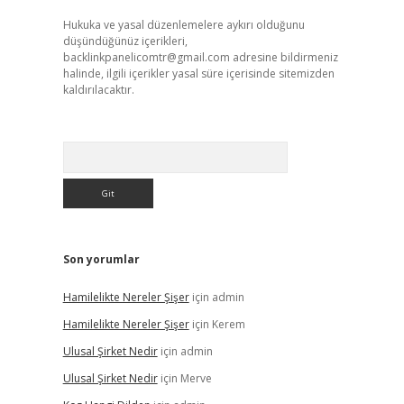
Hukuka ve yasal düzenlemelere aykırı olduğunu
düşündüğünüz içerikleri,
backlinkpanelicomtr@gmail.com
adresine bildirmeniz
halinde, ilgili içerikler yasal süre içerisinde sitemizden
kaldırılacaktır.
Arama
Son yorumlar
Hamilelikte Nereler Şişer
için
admin
Hamilelikte Nereler Şişer
için
Kerem
Ulusal Şirket Nedir
için
admin
Ulusal Şirket Nedir
için
Merve