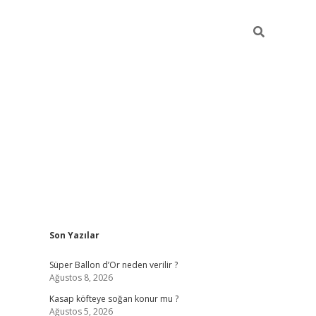
Sidebar
Son Yazılar
elexbet güncel
Süper Ballon d’Or neden verilir ?
Ağustos 8, 2026
Kasap köfteye soğan konur mu ?
Ağustos 5, 2026