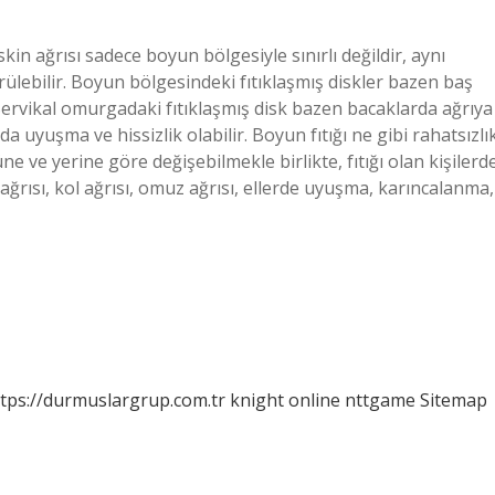
kin ağrısı sadece boyun bölgesiyle sınırlı değildir, aynı
lebilir. Boyun bölgesindeki fıtıklaşmış diskler bazen baş
. Servikal omurgadaki fıtıklaşmış disk bazen bacaklarda ağrıya
da uyuşma ve hissizlik olabilir. Boyun fıtığı ne gibi rahatsızlı
üne ve yerine göre değişebilmekle birlikte, fıtığı olan kişilerd
t ağrısı, kol ağrısı, omuz ağrısı, ellerde uyuşma, karıncalanma,
tps://durmuslargrup.com.tr
knight online
nttgame
Sitemap