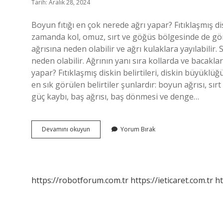
Tarih: Aralık 28, 2024
Boyun fıtığı en çok nerede ağrı yapar? Fıtıklaşmış dis
zamanda kol, omuz, sırt ve göğüs bölgesinde de görü
ağrısına neden olabilir ve ağrı kulaklara yayılabilir
neden olabilir. Ağrının yanı sıra kollarda ve bacaklar
yapar? Fıtıklaşmış diskin belirtileri, diskin büyüklüğ
en sık görülen belirtiler şunlardır: boyun ağrısı, sır
güç kaybı, baş ağrısı, baş dönmesi ve denge…
Boyun
Devamını okuyun
Yorum Bırak
Fıtığı
Nereye
Vurur
https://robotforum.com.tr
https://ieticaret.com.tr
ht