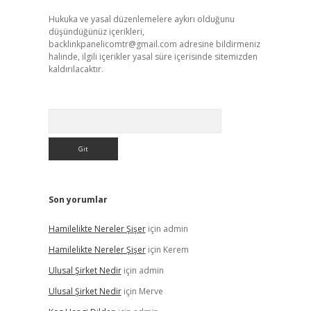
Hukuka ve yasal düzenlemelere aykırı olduğunu
düşündüğünüz içerikleri,
backlinkpanelicomtr@gmail.com
adresine bildirmeniz
halinde, ilgili içerikler yasal süre içerisinde sitemizden
kaldırılacaktır.
Arama
Son yorumlar
Hamilelikte Nereler Şişer
için
admin
Hamilelikte Nereler Şişer
için
Kerem
Ulusal Şirket Nedir
için
admin
Ulusal Şirket Nedir
için
Merve