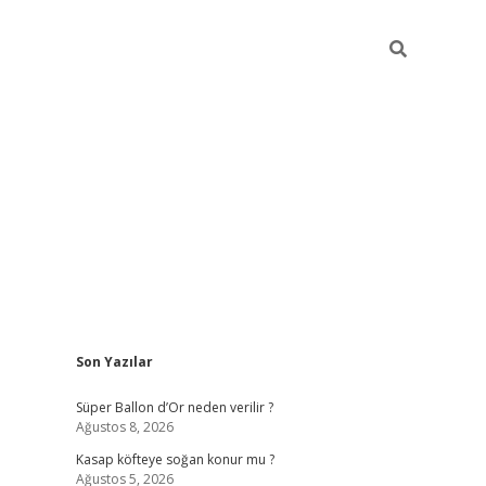
Sidebar
Son Yazılar
elexbet güncel
Süper Ballon d’Or neden verilir ?
Ağustos 8, 2026
Kasap köfteye soğan konur mu ?
Ağustos 5, 2026