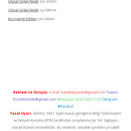
Ulusal Şirket Nedir
için
admin
Ulusal Şirket Nedir
için
Merve
Koz Hangi Dilden
için
admin
t güncel
Reklam ve İletişim:
E-mail:
backlinkpaneli@gmail.com
Teams:
forumhizmeti@gmail.com
Whatsapp: 0262 606 0 726
Telegram:
@karabul
Yasal Uyarı:
Sitemiz, 5651 Sayılı Kanun gereğince Bilgi Teknolojileri
ve İletişim Kurumu (BTK) tarafından onaylanmış bir Yer Sağlayıcı
olarak hizmet vermektedir. Bu nedenle, sitedeki içerikleri proaktif