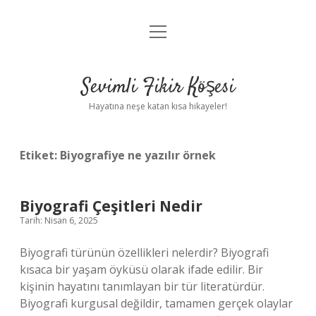
menüyü
Anasayfa
aç
Gizlilik Politikası
Sevimli Fikir Köşesi
Yasal Uyarı
Hayatına neşe katan kısa hikayeler!
Hakkımızda
Etiket:
Biyografiye ne yazılır örnek
Biyografi Çeşitleri Nedir
Tarih: Nisan 6, 2025
Biyografi türünün özellikleri nelerdir? Biyografi
kısaca bir yaşam öyküsü olarak ifade edilir. Bir
kişinin hayatını tanımlayan bir tür literatürdür.
Biyografi kurgusal değildir, tamamen gerçek olaylar