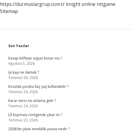
https://durmuslargrup.com.tr
knight online
nttgame
Sitemap
Sidebar
Son Yazılar
Kasap köfteye soğan konur mu ?
Ağustos 5, 2026
İyi kayı ne demek ?
Temmuz 30, 2026
Kozalak şurubu kaç yaş kullanabilir ?
Temmuz 26, 2026
Karar verici ne anlama gelir ?
Temmuz 24, 2026
Lif kopması röntgende çıkar mı ?
Temmuz 22, 2026
2008’de çıkan emeklilik yasası nedir ?