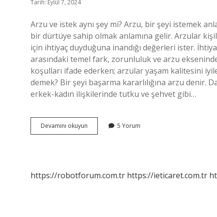
Tarih: Eylül 7, 2024
Arzu ve istek aynı şey mi? Arzu, bir şeyi istemek anl
bir dürtüye sahip olmak anlamına gelir. Arzular kişi
için ihtiyaç duyduğuna inandığı değerleri ister. İhtiya
arasındaki temel fark, zorunluluk ve arzu ekseninde b
koşulları ifade ederken; arzular yaşam kalitesini iy
demek? Bir şeyi başarma kararlılığına arzu denir. Da
erkek-kadın ilişkilerinde tutku ve şehvet gibi…
Arzu
Devamını okuyun
5 Yorum
Ve
Istek
Arasındaki
Fark
Nedir
https://robotforum.com.tr
https://ieticaret.com.tr
ht