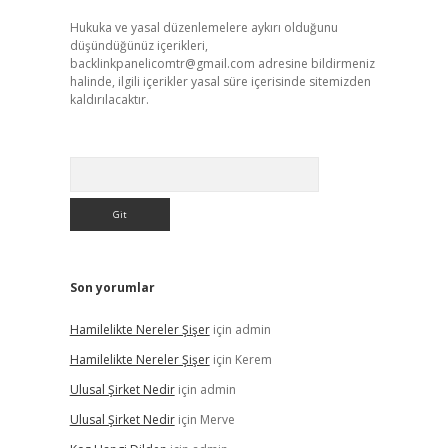
Hukuka ve yasal düzenlemelere aykırı olduğunu
düşündüğünüz içerikleri,
backlinkpanelicomtr@gmail.com
adresine bildirmeniz
halinde, ilgili içerikler yasal süre içerisinde sitemizden
kaldırılacaktır.
Arama
Son yorumlar
Hamilelikte Nereler Şişer
için
admin
Hamilelikte Nereler Şişer
için
Kerem
Ulusal Şirket Nedir
için
admin
Ulusal Şirket Nedir
için
Merve