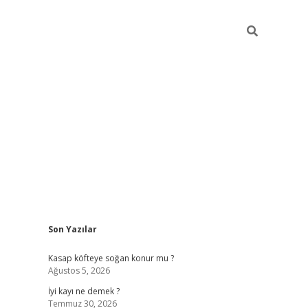
Sidebar
Son Yazılar
elexbet güncel
Kasap köfteye soğan konur mu ?
Ağustos 5, 2026
İyi kayı ne demek ?
Temmuz 30, 2026