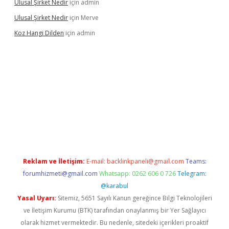
Ulusal Şirket Nedir
için
admin
Ulusal Şirket Nedir
için
Merve
Koz Hangi Dilden
için
admin
 güncel
Reklam ve İletişim:
E-mail:
backlinkpaneli@gmail.com
Teams:
forumhizmeti@gmail.com
Whatsapp: 0262 606 0 726
Telegram:
@karabul
Yasal Uyarı:
Sitemiz, 5651 Sayılı Kanun gereğince Bilgi Teknolojileri
ve İletişim Kurumu (BTK) tarafından onaylanmış bir Yer Sağlayıcı
olarak hizmet vermektedir. Bu nedenle, sitedeki içerikleri proaktif