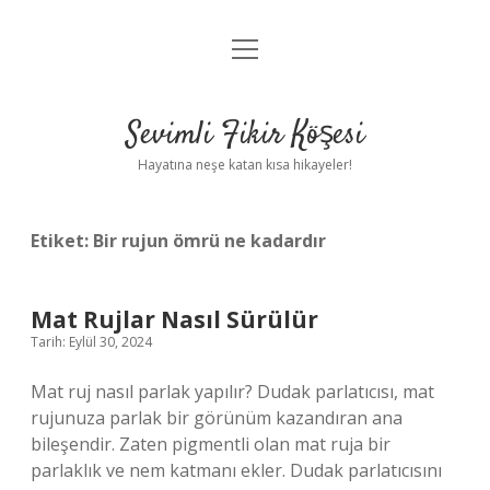
menüyü
Anasayfa
aç
Gizlilik Politikası
Sevimli Fikir Köşesi
Yasal Uyarı
Hayatına neşe katan kısa hikayeler!
Hakkımızda
Etiket:
Bir rujun ömrü ne kadardır
Mat Rujlar Nasıl Sürülür
Tarih: Eylül 30, 2024
Mat ruj nasıl parlak yapılır? Dudak parlatıcısı, mat
rujunuza parlak bir görünüm kazandıran ana
bileşendir. Zaten pigmentli olan mat ruja bir
parlaklık ve nem katmanı ekler. Dudak parlatıcısını