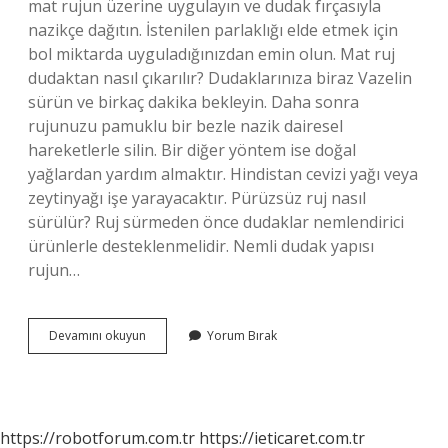
mat rujun üzerine uygulayın ve dudak fırçasıyla
nazikçe dağıtın. İstenilen parlaklığı elde etmek için
bol miktarda uyguladığınızdan emin olun. Mat ruj
dudaktan nasıl çıkarılır? Dudaklarınıza biraz Vazelin
sürün ve birkaç dakika bekleyin. Daha sonra
rujunuzu pamuklu bir bezle nazik dairesel
hareketlerle silin. Bir diğer yöntem ise doğal
yağlardan yardım almaktır. Hindistan cevizi yağı veya
zeytinyağı işe yarayacaktır. Pürüzsüz ruj nasıl
sürülür? Ruj sürmeden önce dudaklar nemlendirici
ürünlerle desteklenmelidir. Nemli dudak yapısı
rujun…
Mat
Devamını okuyun
Yorum Bırak
Rujlar
Nasıl
Sürülür
https://robotforum.com.tr
https://ieticaret.com.tr