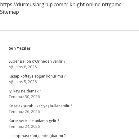
https://durmuslargrup.com.tr
knight online
nttgame
Sitemap
Sidebar
Son Yazılar
Süper Ballon d’Or neden verilir ?
Ağustos 8, 2026
Kasap köfteye soğan konur mu ?
Ağustos 5, 2026
İyi kayı ne demek ?
Temmuz 30, 2026
Kozalak şurubu kaç yaş kullanabilir ?
Temmuz 26, 2026
Karar verici ne anlama gelir ?
Temmuz 24, 2026
Lif kopması röntgende çıkar mı ?