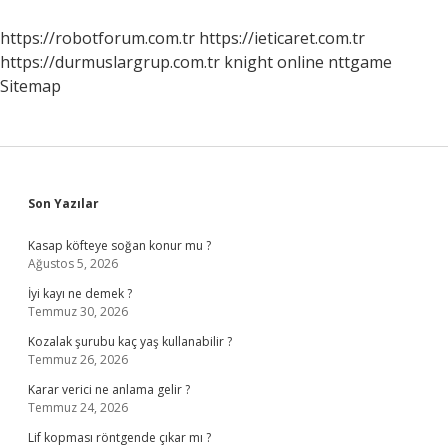
https://robotforum.com.tr
https://ieticaret.com.tr
https://durmuslargrup.com.tr
knight online
nttgame
Sitemap
Sidebar
Son Yazılar
Kasap köfteye soğan konur mu ?
Ağustos 5, 2026
İyi kayı ne demek ?
Temmuz 30, 2026
Kozalak şurubu kaç yaş kullanabilir ?
Temmuz 26, 2026
Karar verici ne anlama gelir ?
Temmuz 24, 2026
Lif kopması röntgende çıkar mı ?