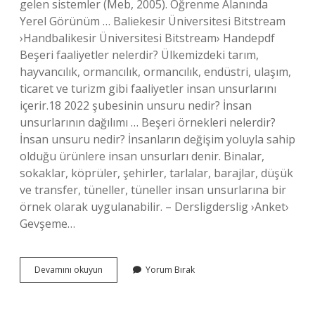
gelen sistemler (Meb, 2005). Öğrenme Alanında
Yerel Görünüm … Baliekesir Üniversitesi Bitstream
›Handbalikesir Üniversitesi Bitstream› Handepdf
Beşeri faaliyetler nelerdir? Ülkemizdeki tarım,
hayvancılık, ormancılık, ormancılık, endüstri, ulaşım,
ticaret ve turizm gibi faaliyetler insan unsurlarını
içerir.18 2022 şubesinin unsuru nedir? İnsan
unsurlarının dağılımı … Beşeri örnekleri nelerdir?
İnsan unsuru nedir? İnsanların değişim yoluyla sahip
olduğu ürünlere insan unsurları denir. Binalar,
sokaklar, köprüler, şehirler, tarlalar, barajlar, düşük
ve transfer, tüneller, tüneller insan unsurlarına bir
örnek olarak uygulanabilir. – Dersligderslig ›Anket›
Gevşeme…
Beşeri
Devamını okuyun
Yorum Bırak
Sistemler
Nelerdir