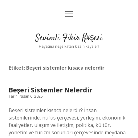
menüyü
Anasayfa
aç
Gizlilik Politikası
Sevimli Fikir Köşesi
Yasal Uyarı
Hayatına neşe katan kısa hikayeler!
Hakkımızda
Etiket:
Beşeri sistemler kısaca nelerdir
Beşeri Sistemler Nelerdir
Tarih: Nisan 6, 2025
Beşeri sistemler kısaca nelerdir? İnsan
sistemlerinde, nüfus çerçevesi, yerleşim, ekonomik
faaliyetler, ulaşım ve iletişim, politika, kültür,
yönetim ve turizm sorunları çerçevesinde meydana