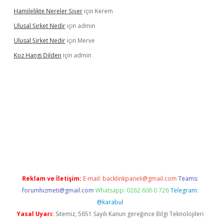
Hamilelikte Nereler Şişer
için
Kerem
Ulusal Şirket Nedir
için
admin
Ulusal Şirket Nedir
için
Merve
Koz Hangi Dilden
için
admin
t güncel
Reklam ve İletişim:
E-mail:
backlinkpaneli@gmail.com
Teams:
forumhizmeti@gmail.com
Whatsapp: 0262 606 0 726
Telegram:
@karabul
Yasal Uyarı:
Sitemiz, 5651 Sayılı Kanun gereğince Bilgi Teknolojileri