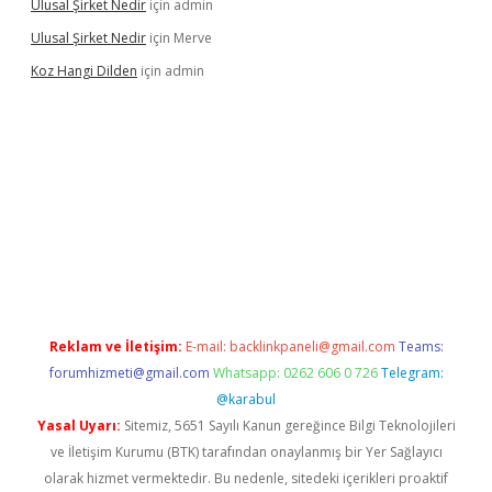
Ulusal Şirket Nedir
için
admin
Ulusal Şirket Nedir
için
Merve
Koz Hangi Dilden
için
admin
t güncel
Reklam ve İletişim:
E-mail:
backlinkpaneli@gmail.com
Teams:
forumhizmeti@gmail.com
Whatsapp: 0262 606 0 726
Telegram:
@karabul
Yasal Uyarı:
Sitemiz, 5651 Sayılı Kanun gereğince Bilgi Teknolojileri
ve İletişim Kurumu (BTK) tarafından onaylanmış bir Yer Sağlayıcı
olarak hizmet vermektedir. Bu nedenle, sitedeki içerikleri proaktif