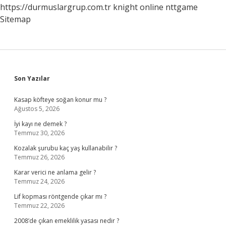
https://durmuslargrup.com.tr
knight online
nttgame
Sitemap
Sidebar
Son Yazılar
Kasap köfteye soğan konur mu ?
Ağustos 5, 2026
İyi kayı ne demek ?
Temmuz 30, 2026
Kozalak şurubu kaç yaş kullanabilir ?
Temmuz 26, 2026
Karar verici ne anlama gelir ?
Temmuz 24, 2026
Lif kopması röntgende çıkar mı ?
Temmuz 22, 2026
2008’de çıkan emeklilik yasası nedir ?