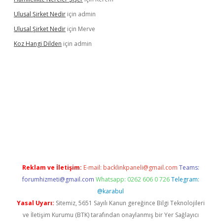
Ulusal Şirket Nedir
için
admin
Ulusal Şirket Nedir
için
Merve
Koz Hangi Dilden
için
admin
 güncel
Reklam ve İletişim:
E-mail:
backlinkpaneli@gmail.com
Teams:
forumhizmeti@gmail.com
Whatsapp: 0262 606 0 726
Telegram:
@karabul
Yasal Uyarı:
Sitemiz, 5651 Sayılı Kanun gereğince Bilgi Teknolojileri
ve İletişim Kurumu (BTK) tarafından onaylanmış bir Yer Sağlayıcı