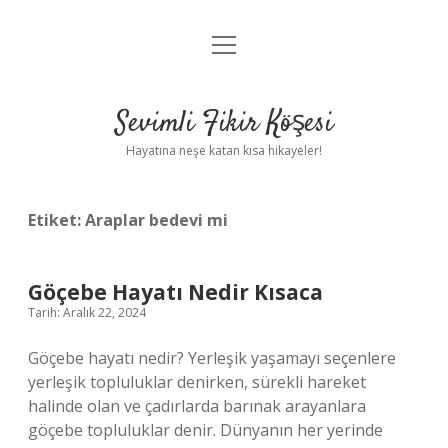
menüyü
Anasayfa
aç
Gizlilik Politikası
Sevimli Fikir Köşesi
Yasal Uyarı
Hayatına neşe katan kısa hikayeler!
Hakkımızda
Etiket:
Araplar bedevi mi
Göçebe Hayatı Nedir Kısaca
Tarih: Aralık 22, 2024
Göçebe hayatı nedir? Yerleşik yaşamayı seçenlere
yerleşik topluluklar denirken, sürekli hareket
halinde olan ve çadırlarda barınak arayanlara
göçebe topluluklar denir. Dünyanın her yerinde