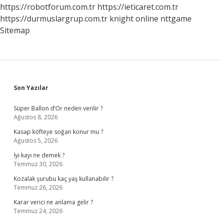
https://robotforum.com.tr
https://ieticaret.com.tr
https://durmuslargrup.com.tr
knight online
nttgame
Sitemap
Sidebar
Son Yazılar
Süper Ballon d’Or neden verilir ?
Ağustos 8, 2026
Kasap köfteye soğan konur mu ?
Ağustos 5, 2026
İyi kayı ne demek ?
Temmuz 30, 2026
Kozalak şurubu kaç yaş kullanabilir ?
Temmuz 26, 2026
Karar verici ne anlama gelir ?
Temmuz 24, 2026