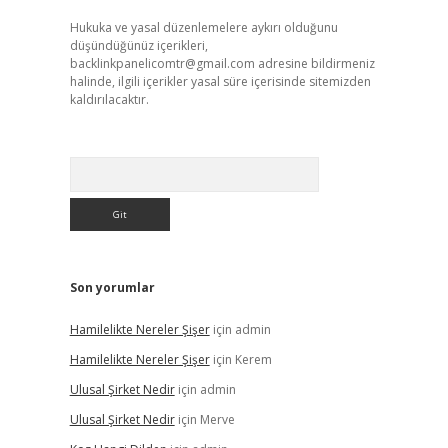
Hukuka ve yasal düzenlemelere aykırı olduğunu
düşündüğünüz içerikleri,
backlinkpanelicomtr@gmail.com
adresine bildirmeniz
halinde, ilgili içerikler yasal süre içerisinde sitemizden
kaldırılacaktır.
Arama
Son yorumlar
Hamilelikte Nereler Şişer
için
admin
Hamilelikte Nereler Şişer
için
Kerem
Ulusal Şirket Nedir
için
admin
Ulusal Şirket Nedir
için
Merve