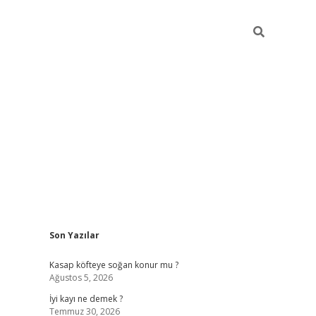
Sidebar
Son Yazılar
elexbet güncel
Kasap köfteye soğan konur mu ?
Ağustos 5, 2026
İyi kayı ne demek ?
Temmuz 30, 2026