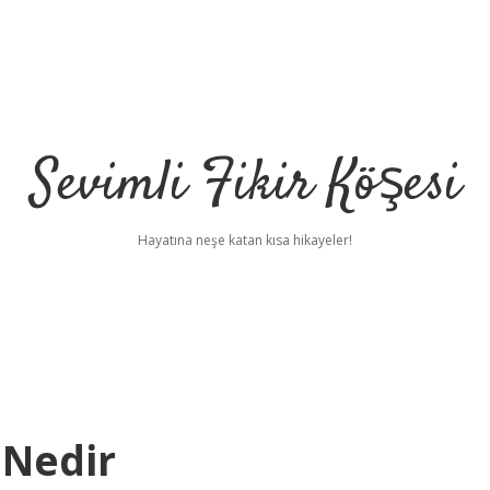
Sevimli Fikir Köşesi
Hayatına neşe katan kısa hikayeler!
k Nedir