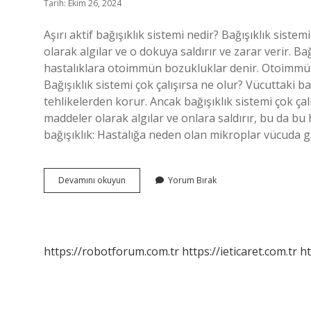
Tarih: Ekim 26, 2024
Aşırı aktif bağışıklık sistemi nedir? Bağışıklık sist
olarak algılar ve o dokuya saldırır ve zarar verir. 
hastalıklara otoimmün bozukluklar denir. Otoimmün h
Bağışıklık sistemi çok çalışırsa ne olur? Vücuttaki bağ
tehlikelerden korur. Ancak bağışıklık sistemi çok ça
maddeler olarak algılar ve onlara saldırır, bu da bu h
bağışıklık: Hastalığa neden olan mikroplar vücuda g
Aşırı
Devamını okuyun
Yorum Bırak
Aktif
Bağışıklık
Nedir
https://robotforum.com.tr
https://ieticaret.com.tr
ht