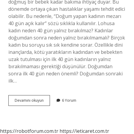
doğmuş bir bebek kadar bakıma ihtiyaç duyar. Bu
dönemde ortaya çıkan hastalıklar yaşamı tehdit edici
olabilir. Bu nedenle, “Doğum yapan kadının mezarı
40 gün açık kalır” sözü sıklıkla kullanılır. Lohusa
kadın neden 40 gün yalnız bırakılmaz? Kadınlar
doğumdan sonra neden yalnız bırakılmamalı? Birçok
kadın bu soruyu sık sık kendine sorar. Özellikle dini
inançlarda, kötü yaratıkların kadından ve bebekten
uzak tutulması için ilk 40 gün kadınların yalnız
bırakılmaması gerektiği düşünülür. Doğumdan
sonra ilk 40 gün neden önemli? Doğumdan sonraki
ilk…
Doğumdan
Devamını okuyun
6 Yorum
Sonra
40
Gün
Neden
Önemli
https://robotforum.com.tr
https://ieticaret.com.tr