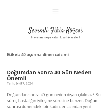
menüyü
Anasayfa
aç
Gizlilik Politikası
Sevimli Fikir Köşesi
Yasal Uyarı
Hayatına neşe katan kısa hikayeler!
Hakkımızda
Etiket:
40 uçurma dinen caiz mi
Doğumdan Sonra 40 Gün Neden
Önemli
Tarih: Eylül 7, 2024
Doğumdan sonra 40 gün neden dışarı çıkılmaz? Bu
süreç hastalığın iyileşme sürecine benzer. Doğum
sonrası dönemdeki bir kadın, en azından yeni