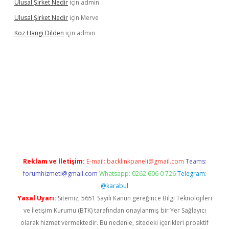
Ulusal Şirket Nedir
için
admin
Ulusal Şirket Nedir
için
Merve
Koz Hangi Dilden
için
admin
t güncel
Reklam ve İletişim:
E-mail:
backlinkpaneli@gmail.com
Teams:
forumhizmeti@gmail.com
Whatsapp: 0262 606 0 726
Telegram:
@karabul
Yasal Uyarı:
Sitemiz, 5651 Sayılı Kanun gereğince Bilgi Teknolojileri
ve İletişim Kurumu (BTK) tarafından onaylanmış bir Yer Sağlayıcı
olarak hizmet vermektedir. Bu nedenle, sitedeki içerikleri proaktif