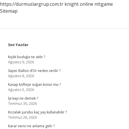
https://durmuslargrup.com.tr
knight online
nttgame
Sitemap
Sidebar
Son Yazılar
Kışlık buzluğa ne atılır ?
Ağustos 9, 2026
Süper Ballon d’Or neden verilir ?
Ağustos 8, 2026
Kasap köfteye soğan konur mu ?
Ağustos 5, 2026
İyi kayı ne demek ?
Temmuz 30, 2026
Kozalak şurubu kaç yaş kullanabilir ?
Temmuz 26, 2026
Karar verici ne anlama gelir ?