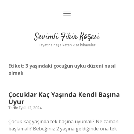
menüyü
Anasayfa
aç
Gizlilik Politikası
Sevimli Fikir Köşesi
Yasal Uyarı
Hayatına neşe katan kısa hikayeler!
Hakkımızda
Etiket:
3 yaşındaki çocuğun uyku düzeni nasıl
olmalı
Çocuklar Kaç Yaşında Kendi Başına
Uyur
Tarih: Eylül 12, 2024
Çocuk kaç yaşında tek başına uyumalı? Ne zaman
başlamalı? Bebeğiniz 2 yaşına geldiğinde ona tek