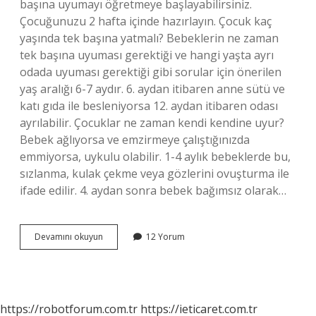
başına uyumayı öğretmeye başlayabilirsiniz.
Çocuğunuzu 2 hafta içinde hazırlayın. Çocuk kaç
yaşında tek başına yatmalı? Bebeklerin ne zaman
tek başına uyuması gerektiği ve hangi yaşta ayrı
odada uyuması gerektiği gibi sorular için önerilen
yaş aralığı 6-7 aydır. 6. aydan itibaren anne sütü ve
katı gıda ile besleniyorsa 12. aydan itibaren odası
ayrılabilir. Çocuklar ne zaman kendi kendine uyur?
Bebek ağlıyorsa ve emzirmeye çalıştığınızda
emmiyorsa, uykulu olabilir. 1-4 aylık bebeklerde bu,
sızlanma, kulak çekme veya gözlerini ovuşturma ile
ifade edilir. 4. aydan sonra bebek bağımsız olarak…
Çocuklar
Devamını okuyun
12 Yorum
Kaç
Yaşında
Kendi
Başına
Uyur
https://robotforum.com.tr
https://ieticaret.com.tr