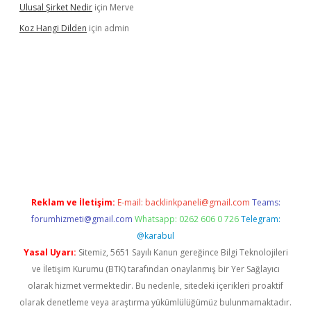
Ulusal Şirket Nedir
için
Merve
Koz Hangi Dilden
için
admin
t güncel
Reklam ve İletişim:
E-mail:
backlinkpaneli@gmail.com
Teams:
forumhizmeti@gmail.com
Whatsapp: 0262 606 0 726
Telegram:
@karabul
Yasal Uyarı:
Sitemiz, 5651 Sayılı Kanun gereğince Bilgi Teknolojileri
ve İletişim Kurumu (BTK) tarafından onaylanmış bir Yer Sağlayıcı
olarak hizmet vermektedir. Bu nedenle, sitedeki içerikleri proaktif
olarak denetleme veya araştırma yükümlülüğümüz bulunmamaktadır.