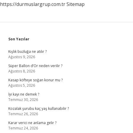
https://durmuslargrup.com.tr
Sitemap
Sidebar
Son Yazılar
Kışlık buzluğa ne atılır ?
Ağustos 9, 2026
Süper Ballon d’Or neden verilir ?
Ağustos 8, 2026
Kasap köfteye soğan konur mu ?
Ağustos 5, 2026
İyi kayı ne demek ?
Temmuz 30, 2026
Kozalak şurubu kaç yaş kullanabilir ?
Temmuz 26, 2026
Karar verici ne anlama gelir ?
Temmuz 24, 2026