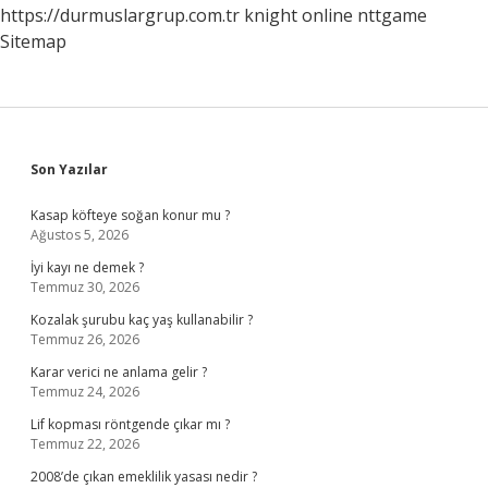
https://durmuslargrup.com.tr
knight online
nttgame
Sitemap
Sidebar
Son Yazılar
Kasap köfteye soğan konur mu ?
Ağustos 5, 2026
İyi kayı ne demek ?
Temmuz 30, 2026
Kozalak şurubu kaç yaş kullanabilir ?
Temmuz 26, 2026
Karar verici ne anlama gelir ?
Temmuz 24, 2026
Lif kopması röntgende çıkar mı ?
Temmuz 22, 2026
2008’de çıkan emeklilik yasası nedir ?