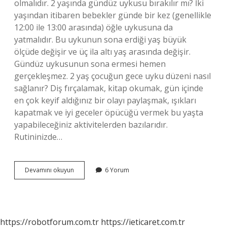
olmalıdır. 2 yaşında gündüz uykusu bırakılır mı? İki
yaşından itibaren bebekler günde bir kez (genellikle
12:00 ile 13:00 arasında) öğle uykusuna da
yatmalıdır. Bu uykunun sona erdiği yaş büyük
ölçüde değişir ve üç ila altı yaş arasında değişir.
Gündüz uykusunun sona ermesi hemen
gerçekleşmez. 2 yaş çocuğun gece uyku düzeni nasıl
sağlanır? Diş fırçalamak, kitap okumak, gün içinde
en çok keyif aldığınız bir olayı paylaşmak, ışıkları
kapatmak ve iyi geceler öpücüğü vermek bu yaşta
yapabileceğiniz aktivitelerden bazılarıdır.
Rutininizde…
2
Devamını okuyun
6 Yorum
Yaşındaki
Çocuğun
Uyku
Düzeni
Nasıl
https://robotforum.com.tr
https://ieticaret.com.tr
Olmalı