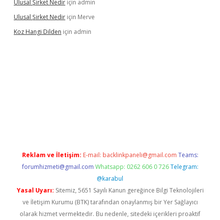
Ulusal Şirket Nedir
için
admin
Ulusal Şirket Nedir
için
Merve
Koz Hangi Dilden
için
admin
bet güncel
Reklam ve İletişim:
E-mail:
backlinkpaneli@gmail.com
Teams:
forumhizmeti@gmail.com
Whatsapp: 0262 606 0 726
Telegram:
@karabul
Yasal Uyarı:
Sitemiz, 5651 Sayılı Kanun gereğince Bilgi Teknolojileri
ve İletişim Kurumu (BTK) tarafından onaylanmış bir Yer Sağlayıcı
olarak hizmet vermektedir. Bu nedenle, sitedeki içerikleri proaktif