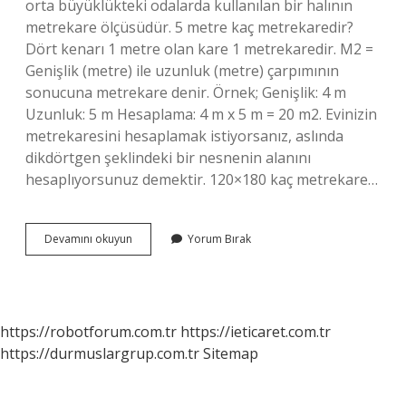
orta büyüklükteki odalarda kullanılan bir halının
metrekare ölçüsüdür. 5 metre kaç metrekaredir?
Dört kenarı 1 metre olan kare 1 metrekaredir. M2 =
Genişlik (metre) ile uzunluk (metre) çarpımının
sonucuna metrekare denir. Örnek; Genişlik: 4 m
Uzunluk: 5 m Hesaplama: 4 m x 5 m = 20 m2. Evinizin
metrekaresini hesaplamak istiyorsanız, aslında
dikdörtgen şeklindeki bir nesnenin alanını
hesaplıyorsunuz demektir. 120×180 kaç metrekare…
5
Devamını okuyun
Yorum Bırak
Metre
Kare
Kaç
Cm
https://robotforum.com.tr
https://ieticaret.com.tr
https://durmuslargrup.com.tr
Sitemap