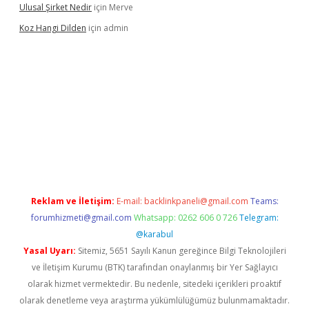
Ulusal Şirket Nedir
için
Merve
Koz Hangi Dilden
için
admin
t güncel
Reklam ve İletişim:
E-mail:
backlinkpaneli@gmail.com
Teams:
forumhizmeti@gmail.com
Whatsapp: 0262 606 0 726
Telegram:
@karabul
Yasal Uyarı:
Sitemiz, 5651 Sayılı Kanun gereğince Bilgi Teknolojileri
ve İletişim Kurumu (BTK) tarafından onaylanmış bir Yer Sağlayıcı
olarak hizmet vermektedir. Bu nedenle, sitedeki içerikleri proaktif
olarak denetleme veya araştırma yükümlülüğümüz bulunmamaktadır.