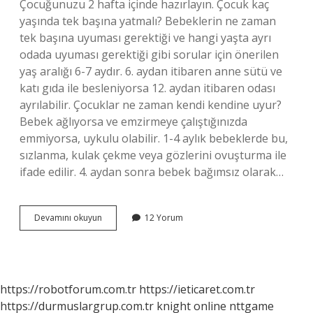
Çocuğunuzu 2 hafta içinde hazırlayın. Çocuk kaç
yaşında tek başına yatmalı? Bebeklerin ne zaman
tek başına uyuması gerektiği ve hangi yaşta ayrı
odada uyuması gerektiği gibi sorular için önerilen
yaş aralığı 6-7 aydır. 6. aydan itibaren anne sütü ve
katı gıda ile besleniyorsa 12. aydan itibaren odası
ayrılabilir. Çocuklar ne zaman kendi kendine uyur?
Bebek ağlıyorsa ve emzirmeye çalıştığınızda
emmiyorsa, uykulu olabilir. 1-4 aylık bebeklerde bu,
sızlanma, kulak çekme veya gözlerini ovuşturma ile
ifade edilir. 4. aydan sonra bebek bağımsız olarak…
Çocuklar
Devamını okuyun
12 Yorum
Kaç
Yaşında
Kendi
Başına
Uyur
https://robotforum.com.tr
https://ieticaret.com.tr
https://durmuslargrup.com.tr
knight online
nttgame