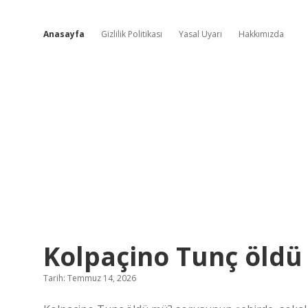
Anasayfa
Gizlilik Politikası
Yasal Uyarı
Hakkımızda
Sevimli
Kolpaçino Tunç öldü
Fikir
Tarih: Temmuz 14, 2026
Köşesi