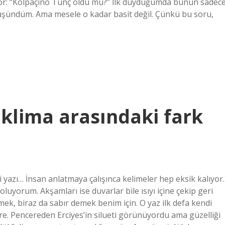
or: “Kolpaçino Tunç öldü mü?” İlk duyduğumda bunun sadec
düşündüm. Ama mesele o kadar basit değil. Çünkü bu soru,
ik klima arasındaki fark
 yazı… İnsan anlatmaya çalışınca kelimeler hep eksik kalıyor.
oluyorum. Akşamları ise duvarlar bile ısıyı içine çekip geri
ek, biraz da sabır demek benim için. O yaz ilk defa kendi
aire. Pencereden Erciyes’in silueti görünüyordu ama güzelliği