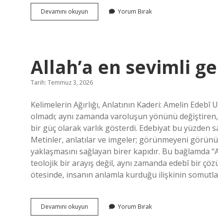
Kestane
Devamını okuyun
Yorum Bırak
kabuğu
neye
iyi
gelir
?
Allah’a en sevimli ge
Tarih: Temmuz 3, 2026
Kelimelerin Ağırlığı, Anlatının Kaderi: Amelin Edebî U
olmadı; aynı zamanda varoluşun yönünü değiştiren,
bir güç olarak varlık gösterdi. Edebiyat bu yüzden s
Metinler, anlatılar ve imgeler; görünmeyeni görünür
yaklaşmasını sağlayan birer kapıdır. Bu bağlamda “A
teolojik bir arayış değil, aynı zamanda edebî bir çö
ötesinde, insanın anlamla kurduğu ilişkinin somutla
Allah’a
Devamını okuyun
Yorum Bırak
en