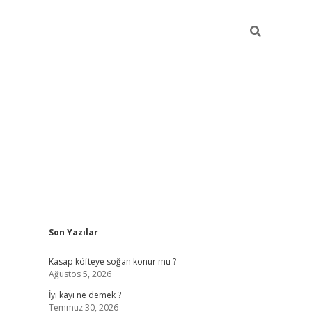
Sidebar
Son Yazılar
elexbet güncel
Kasap köfteye soğan konur mu ?
Ağustos 5, 2026
İyi kayı ne demek ?
Temmuz 30, 2026