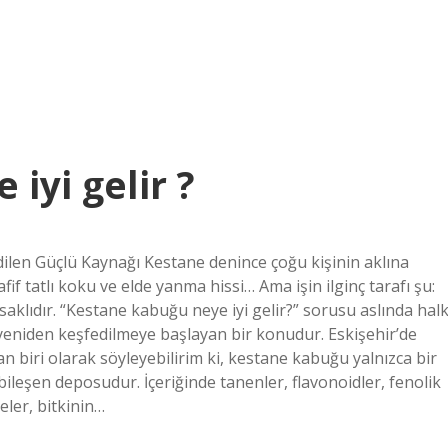
iyi gelir ?
ilen Güçlü Kaynağı Kestane denince çoğu kişinin aklına
if tatlı koku ve elde yanma hissi… Ama işin ilginç tarafı şu:
klıdır. “Kestane kabuğu neye iyi gelir?” sorusu aslında hal
yeniden keşfedilmeye başlayan bir konudur. Eskişehir’de
şan biri olarak söyleyebilirim ki, kestane kabuğu yalnızca bir
bileşen deposudur. İçeriğinde tanenler, flavonoidler, fenolik
eler, bitkinin…