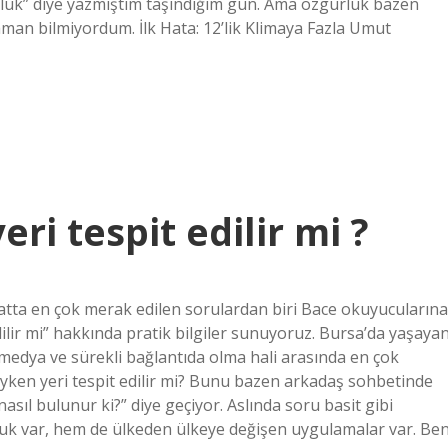
rlük” diye yazmıştım taşındığım gün. Ama özgürlük bazen
man bilmiyordum. İlk Hata: 12’lik Klimaya Fazla Umut
ri tespit edilir mi ?
yatta en çok merak edilen sorulardan biri Bace okuyucularına
ilir mi” hakkında pratik bilgiler sunuyoruz. Bursa’da yaşaya
al medya ve sürekli bağlantıda olma hali arasında en çok
yken yeri tespit edilir mi? Bunu bazen arkadaş sohbetinde
nasıl bulunur ki?” diye geçiyor. Aslında soru basit gibi
kuk var, hem de ülkeden ülkeye değişen uygulamalar var. Be