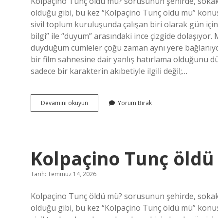
Kolpaçino Tunç öldü mü? sorusunun şehirde, sokakt
Yazılar
olduğu gibi, bu kez “Kolpaçino Tunç öldü mü” konusu
sivil toplum kuruluşunda çalışan biri olarak gün iç
bilgi” ile “duyum” arasındaki ince çizgide dolaşıyor
duyduğum cümleler çoğu zaman aynı yere bağlanıy
bir film sahnesine dair yanlış hatırlama olduğunu 
sadece bir karakterin akıbetiyle ilgili değil;…
Kolpaçino
Devamını okuyun
Yorum Bırak
Tunç
öldü
mü
?
Kolpaçino Tunç öldü
Tarih: Temmuz 14, 2026
Kolpaçino Tunç öldü mü? sorusunun şehirde, sokakt
olduğu gibi, bu kez “Kolpaçino Tunç öldü mü” konusu