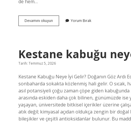
de hem…
Telefon
Devamını okuyun
Yorum Bırak
kapalıyken
yeri
tespit
edilir
mi
Kestane kabuğu neye 
?
Tarih: Temmuz 5, 2026
Kestane Kabuğu Neye İyi Gelir? Doğanın Göz Ardı Ed
sonbaharda sokakta közlenmiş hali gelir. O sıcak, haf
asıl potansiyeli çoğu zaman çöpe giden kabuğunda sa
arasında eskiden daha çok bilinen, günümüzde ise 
yaşayan, üniversitede bitkisel içerikler üzerine çalı
atık değil; kimyasal açıdan oldukça zengin bir doğal 
bileşikler ve çeşitli antioksidanlar bulunur. Bu madd