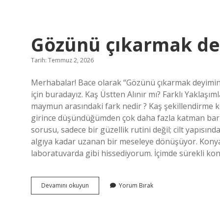
sevimli
gelen
amel
hangisidir
Gözünü çıkarmak dey
?
Tarih: Temmuz 2, 2026
Merhabalar! Bace olarak “Gözünü çıkarmak deyimini
için buradayız. Kaş Üstten Alınır mı? Farklı Yaklaşım
maymun arasındaki fark nedir ? Kaş şekillendirme kon
girince düşündüğümden çok daha fazla katman barındı
sorusu, sadece bir güzellik rutini değil; cilt yapısınd
algıya kadar uzanan bir meseleye dönüşüyor. Konya
laboratuvarda gibi hissediyorum. İçimde sürekli kon
Gözünü
Devamını okuyun
Yorum Bırak
çıkarmak
deyiminin
anlamı