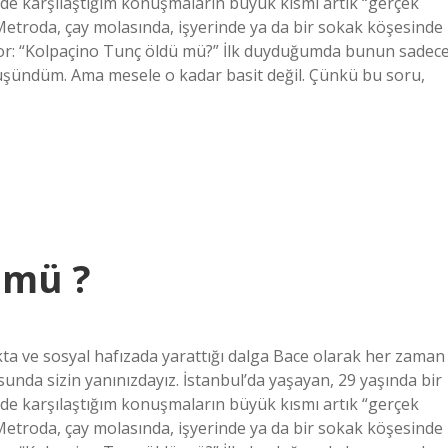
inde karşılaştığım konuşmaların büyük kısmı artık “gerçek
. Metroda, çay molasında, işyerinde ya da bir sokak köşesinde
or: “Kolpaçino Tunç öldü mü?” İlk duyduğumda bunun sadec
düşündüm. Ama mesele o kadar basit değil. Çünkü bu soru,
 mü ?
a ve sosyal hafızada yarattığı dalga Bace olarak her zaman
nda sizin yanınızdayız. İstanbul’da yaşayan, 29 yaşında bir
inde karşılaştığım konuşmaların büyük kısmı artık “gerçek
. Metroda, çay molasında, işyerinde ya da bir sokak köşesinde