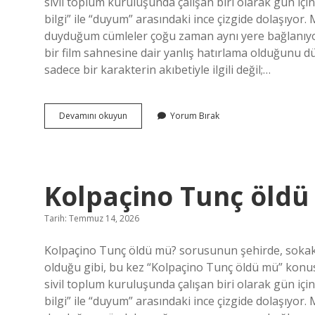
sivil toplum kuruluşunda çalışan biri olarak gün iç
bilgi” ile “duyum” arasındaki ince çizgide dolaşıyor
duyduğum cümleler çoğu zaman aynı yere bağlanıy
bir film sahnesine dair yanlış hatırlama olduğunu 
sadece bir karakterin akıbetiyle ilgili değil;…
Kolpaçino
Devamını okuyun
Yorum Bırak
Tunç
öldü
mü
?
Kolpaçino Tunç öldü
Tarih: Temmuz 14, 2026
Kolpaçino Tunç öldü mü? sorusunun şehirde, sokakt
olduğu gibi, bu kez “Kolpaçino Tunç öldü mü” konusu
sivil toplum kuruluşunda çalışan biri olarak gün iç
bilgi” ile “duyum” arasındaki ince çizgide dolaşıyor