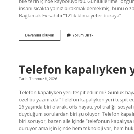
bile terin içinde kayboluyordu. Günlüklerime “özgü
insanı sıcakta yalnız bırakmak demekmiş, bunu o za
Bağlamak Ev sahibi “12’lik klima yeter buraya”…
12
Devamını okuyun
Yorum Bırak
lik
klima
ile
18
lik
Telefon kapalıyken ye
klima
arasındaki
fark
Tarih: Temmuz 8, 2026
nedir
?
Telefon kapalıyken yeri tespit edilir mi? Günlük ha
özel bu yazımızda “Telefon kapalıyken yeri tespit ed
26 yaşında biri olarak, ofis hayatı, yol trafiği, sosy
duyduğum sorulardan biri şu oluyor: Telefon kapalı
biri soruyor, bazen aile içinde “telefonun kapalıysa 
duruyor ama işin içinde hem teknoloji var, hem hu