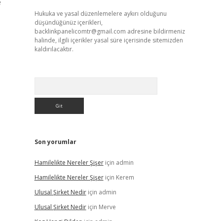
e
Hukuka ve yasal düzenlemelere aykırı olduğunu
düşündüğünüz içerikleri,
backlinkpanelicomtr@gmail.com
adresine bildirmeniz
halinde, ilgili içerikler yasal süre içerisinde sitemizden
kaldırılacaktır.
Arama
Son yorumlar
Hamilelikte Nereler Şişer
için
admin
Hamilelikte Nereler Şişer
için
Kerem
Ulusal Şirket Nedir
için
admin
Ulusal Şirket Nedir
için
Merve