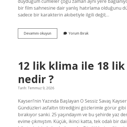
duyduğum cümleler çoğu zaman aynı yere bağlanıy
bir film sahnesine dair yanlış hatırlama olduğunu 
sadece bir karakterin akıbetiyle ilgili değil;…
Kolpaçino
Devamını okuyun
Yorum Bırak
Tunç
öldü
mü
?
12 lik klima ile 18 l
nedir ?
Tarih: Temmuz 9, 2026
Kayseri’nin Yazında Başlayan O Sessiz Savaş Kayseri
Gündüzleri asfaltın titrediğini gözlerimle görür gibi 
bırakıyor sanki. 25 yaşındayım ve bu şehirde yaz dem
evime çıkmıştım. Küçük, ikinci katta, tek odalı bir d