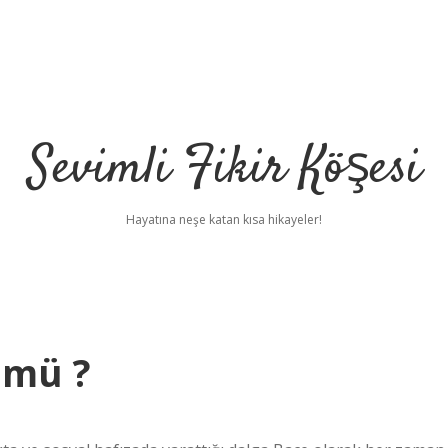
Sevimli Fikir Köşesi
Hayatına neşe katan kısa hikayeler!
 mü ?