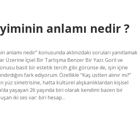
iminin anlamı nedir ?
n anlamı nedir” konusunda aklınızdaki soruları yanıtlamak
lar Üzerine İçsel Bir Tartışma Benzer Bir Yazı: Goril ve
usu basit bir estetik tercih gibi görünse de, işin içine
rdığını fark ediyorum. Özellikle “Kaş üstten alınır mı?”
an yüz simetrisine, hatta kültürel alışkanlıklardan kişisel
’da yaşayan 26 yaşında biri olarak kendimi bazen bir
uşan iki ses var: biri hesap…