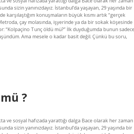
a ve sosyal hafızada yarattığı dalga Bace olarak her zaman
nda sizin yanınızdayız. İstanbul’da yaşayan, 29 yaşında bir
inde karşılaştığım konuşmaların büyük kısmı artık “gerçek
. Metroda, çay molasında, işyerinde ya da bir sokak köşesinde
or: “Kolpaçino Tunç öldü mü?” İlk duyduğumda bunun sadec
düşündüm. Ama mesele o kadar basit değil. Çünkü bu soru,
 mü ?
a ve sosyal hafızada yarattığı dalga Bace olarak her zaman
nda sizin yanınızdayız. İstanbul’da yaşayan, 29 yaşında bir