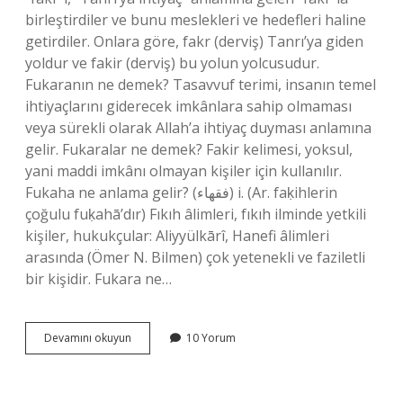
birleştirdiler ve bunu meslekleri ve hedefleri haline
getirdiler. Onlara göre, fakr (derviş) Tanrı’ya giden
yoldur ve fakir (derviş) bu yolun yolcusudur.
Fukaranın ne demek? Tasavvuf terimi, insanın temel
ihtiyaçlarını giderecek imkânlara sahip olmaması
veya sürekli olarak Allah’a ihtiyaç duyması anlamına
gelir. Fukaralar ne demek? Fakir kelimesi, yoksul,
yani maddi imkânı olmayan kişiler için kullanılır.
Fukaha ne anlama gelir? (ﻓﻘﻬﺎﺀ) i. (Ar. faḳіhlerin
çoğulu fuḳahā’dır) Fıkıh âlimleri, fıkıh ilminde yetkili
kişiler, hukukçular: Aliyyülkārî, Hanefi âlimleri
arasında (Ömer N. Bilmen) çok yetenekli ve faziletli
bir kişidir. Fukara ne…
Fukara
Devamını okuyun
10 Yorum
Nedir
Ne
Anlama
Gelir