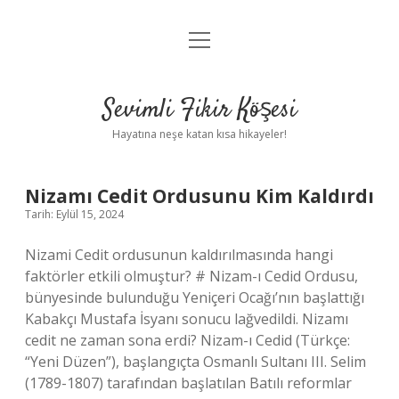
menüyü
Anasayfa
aç
Gizlilik Politikası
Sevimli Fikir Köşesi
Yasal Uyarı
Hayatına neşe katan kısa hikayeler!
Hakkımızda
Sevimli
Nizamı Cedit Ordusunu Kim Kaldırdı
Tarih: Eylül 15, 2024
Fikir
Nizami Cedit ordusunun kaldırılmasında hangi
Köşesi
faktörler etkili olmuştur? # Nizam-ı Cedid Ordusu,
bünyesinde bulunduğu Yeniçeri Ocağı’nın başlattığı
Yazılar
Kabakçı Mustafa İsyanı sonucu lağvedildi. Nizamı
cedit ne zaman sona erdi? Nizam-ı Cedid (Türkçe:
“Yeni Düzen”), başlangıçta Osmanlı Sultanı III. Selim
(1789-1807) tarafından başlatılan Batılı reformlar