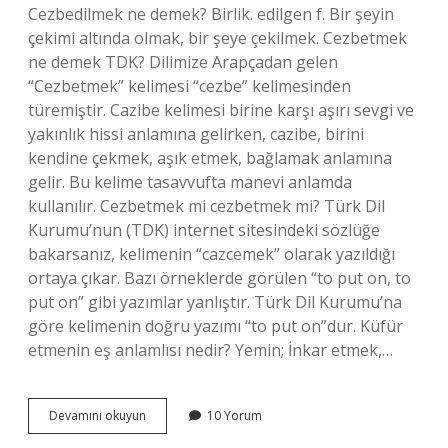
Cezbedilmek ne demek? Birlik. edilgen f. Bir şeyin
çekimi altında olmak, bir şeye çekilmek. Cezbetmek
ne demek TDK? Dilimize Arapçadan gelen
“Cezbetmek” kelimesi “cezbe” kelimesinden
türemiştir. Cazibe kelimesi birine karşı aşırı sevgi ve
yakınlık hissi anlamına gelirken, cazibe, birini
kendine çekmek, aşık etmek, bağlamak anlamına
gelir. Bu kelime tasavvufta manevi anlamda
kullanılır. Cezbetmek mi cezbetmek mi? Türk Dil
Kurumu’nun (TDK) internet sitesindeki sözlüğe
bakarsanız, kelimenin “cazcemek” olarak yazıldığı
ortaya çıkar. Bazı örneklerde görülen “to put on, to
put on” gibi yazımlar yanlıştır. Türk Dil Kurumu’na
göre kelimenin doğru yazımı “to put on”dur. Küfür
etmenin eş anlamlısı nedir? Yemin; İnkar etmek,…
Cezbetmek
Devamını okuyun
10 Yorum
Eş