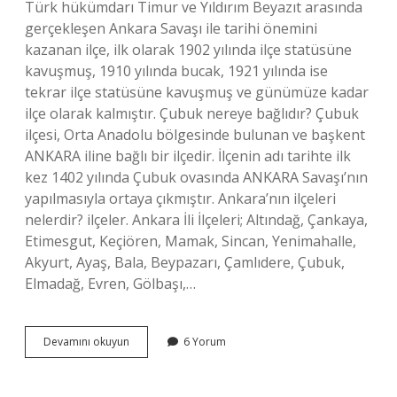
Türk hükümdarı Timur ve Yıldırım Beyazıt arasında
gerçekleşen Ankara Savaşı ile tarihi önemini
kazanan ilçe, ilk olarak 1902 yılında ilçe statüsüne
kavuşmuş, 1910 yılında bucak, 1921 yılında ise
tekrar ilçe statüsüne kavuşmuş ve günümüze kadar
ilçe olarak kalmıştır. Çubuk nereye bağlıdır? Çubuk
ilçesi, Orta Anadolu bölgesinde bulunan ve başkent
ANKARA iline bağlı bir ilçedir. İlçenin adı tarihte ilk
kez 1402 yılında Çubuk ovasında ANKARA Savaşı’nın
yapılmasıyla ortaya çıkmıştır. Ankara’nın ilçeleri
nelerdir? ilçeler. Ankara İli İlçeleri; Altındağ, Çankaya,
Etimesgut, Keçiören, Mamak, Sincan, Yenimahalle,
Akyurt, Ayaş, Bala, Beypazarı, Çamlıdere, Çubuk,
Elmadağ, Evren, Gölbaşı,…
Çubuk
Devamını okuyun
6 Yorum
Ankaranın
Ilçesi
Mi