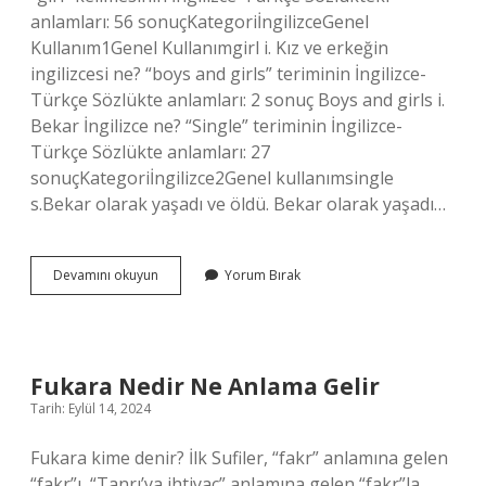
anlamları: 56 sonuçKategoriİngilizceGenel
Kullanım1Genel Kullanımgirl i. Kız ve erkeğin
ingilizcesi ne? “boys and girls” teriminin İngilizce-
Türkçe Sözlükte anlamları: 2 sonuç Boys and girls i.
Bekar İngilizce ne? “Single” teriminin İngilizce-
Türkçe Sözlükte anlamları: 27
sonuçKategoriİngilizce2Genel kullanımsingle
s.Bekar olarak yaşadı ve öldü. Bekar olarak yaşadı…
Bekarım
Devamını okuyun
Yorum Bırak
Ingilizcesi
Ne
Fukara Nedir Ne Anlama Gelir
Tarih: Eylül 14, 2024
Fukara kime denir? İlk Sufiler, “fakr” anlamına gelen
“fakr”ı, “Tanrı’ya ihtiyaç” anlamına gelen “fakr”la