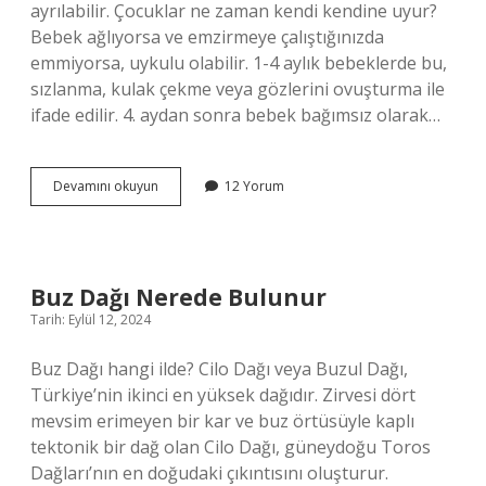
ayrılabilir. Çocuklar ne zaman kendi kendine uyur?
Bebek ağlıyorsa ve emzirmeye çalıştığınızda
emmiyorsa, uykulu olabilir. 1-4 aylık bebeklerde bu,
sızlanma, kulak çekme veya gözlerini ovuşturma ile
ifade edilir. 4. aydan sonra bebek bağımsız olarak…
Çocuklar
Devamını okuyun
12 Yorum
Kaç
Yaşında
Kendi
Başına
Uyur
Buz Dağı Nerede Bulunur
Tarih: Eylül 12, 2024
Buz Dağı hangi ilde? Cilo Dağı veya Buzul Dağı,
Türkiye’nin ikinci en yüksek dağıdır. Zirvesi dört
mevsim erimeyen bir kar ve buz örtüsüyle kaplı
tektonik bir dağ olan Cilo Dağı, güneydoğu Toros
Dağları’nın en doğudaki çıkıntısını oluşturur.