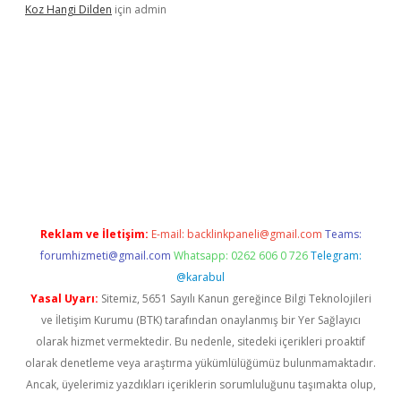
Koz Hangi Dilden
için
admin
xbet güncel
Reklam ve İletişim:
E-mail:
backlinkpaneli@gmail.com
Teams:
forumhizmeti@gmail.com
Whatsapp: 0262 606 0 726
Telegram:
@karabul
Yasal Uyarı:
Sitemiz, 5651 Sayılı Kanun gereğince Bilgi Teknolojileri
ve İletişim Kurumu (BTK) tarafından onaylanmış bir Yer Sağlayıcı
olarak hizmet vermektedir. Bu nedenle, sitedeki içerikleri proaktif
olarak denetleme veya araştırma yükümlülüğümüz bulunmamaktadır.
Ancak, üyelerimiz yazdıkları içeriklerin sorumluluğunu taşımakta olup,