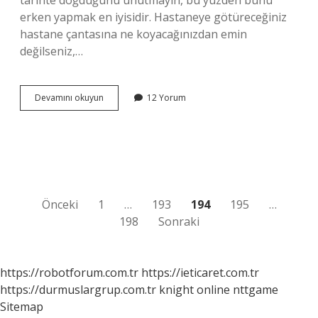
tarihte doğduğunu unutmayın, bu yüzden bunu
erken yapmak en iyisidir. Hastaneye götüreceğiniz
hastane çantasına ne koyacağınızdan emin
değilseniz,…
38
Devamını okuyun
12 Yorum
Haftalık
Normal
Doğum
Olur
Mu
Yazı
Önceki
1
…
193
194
195
…
198
Sonraki
sayfalaması
https://robotforum.com.tr
https://ieticaret.com.tr
https://durmuslargrup.com.tr
knight online
nttgame
Sitemap