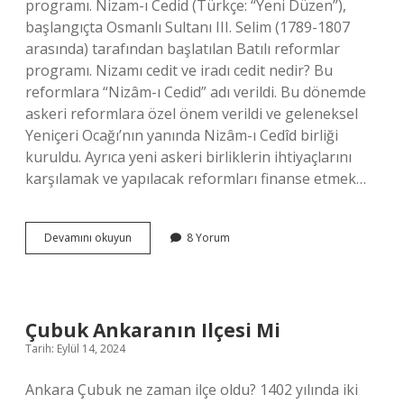
programı. Nizam-ı Cedid (Türkçe: “Yeni Düzen”),
başlangıçta Osmanlı Sultanı III. Selim (1789-1807
arasında) tarafından başlatılan Batılı reformlar
programı. Nizamı cedit ve iradı cedit nedir? Bu
reformlara “Nizâm-ı Cedid” adı verildi. Bu dönemde
askeri reformlara özel önem verildi ve geleneksel
Yeniçeri Ocağı’nın yanında Nizâm-ı Cedîd birliği
kuruldu. Ayrıca yeni askeri birliklerin ihtiyaçlarını
karşılamak ve yapılacak reformları finanse etmek…
Nizamı
Devamını okuyun
8 Yorum
Cedit
Ordusunu
Kim
Kaldırdı
Çubuk Ankaranın Ilçesi Mi
Tarih: Eylül 14, 2024
Ankara Çubuk ne zaman ilçe oldu? 1402 yılında iki