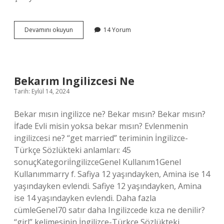
Akılsız
Devamını okuyun
14 Yorum
Kelimesinin
Eş
Anlamlısı
Nedir
Bekarım Ingilizcesi Ne
Tarih: Eylül 14, 2024
Bekar mısın ingilizce ne? Bekar mısın? Bekar mısın?
İfade Evli misin yoksa bekar mısın? Evlenmenin
ingilizcesi ne? “get married” teriminin İngilizce-
Türkçe Sözlükteki anlamları: 45
sonuçKategoriİngilizceGenel Kullanım1Genel
Kullanımmarry f. Safiya 12 yaşındayken, Amina ise 14
yaşındayken evlendi. Safiye 12 yaşındayken, Amina
ise 14 yaşındayken evlendi. Daha fazla
cümleGenel70 satır daha Ingilizcede kıza ne denilir?
“girl” kelimesinin İngilizce-Türkçe Sözlükteki